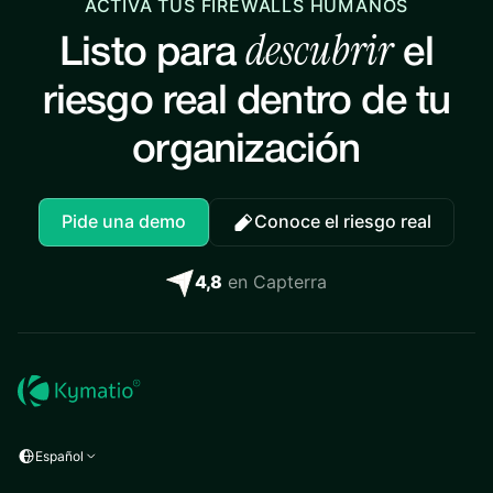
ACTIVA TUS FIREWALLS HUMANOS
descubrir
Listo para
el
riesgo real dentro de tu
organización
Pide una demo
Conoce el riesgo real
4,8
en Capterra
Español