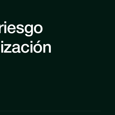
riesgo
nización