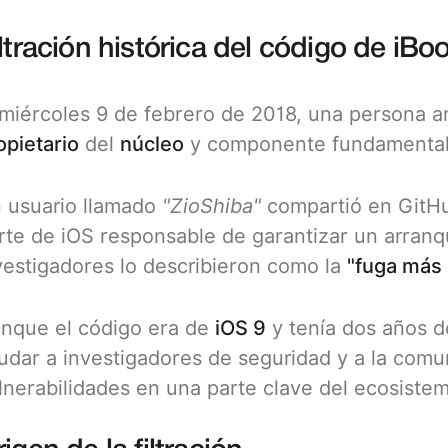
ltración histórica del código de iBo
 miércoles 9 de febrero de 2018, una persona 
opietario
del
núcleo
y componente fundamental
 usuario llamado
"ZioShiba"
compartió en GitHu
rte de iOS responsable de garantizar un arranq
vestigadores lo describieron como la
"fuga más
nque el código era de
iOS 9
y tenía dos años d
udar a investigadores de seguridad y a la com
lnerabilidades en una parte clave del ecosiste