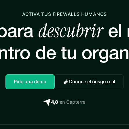
ACTIVA TUS FIREWALLS HUMANOS
descubrir
 para
el 
ntro de tu orga
Pide una demo
Conoce el riesgo real
4,8
en Capterra