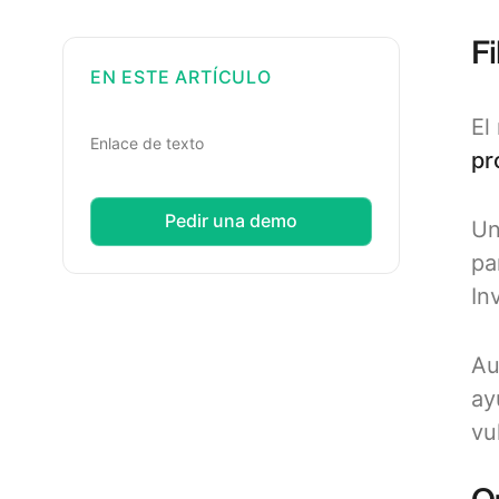
Fi
EN ESTE ARTÍCULO
El
Enlace de texto
pr
Pedir una demo
Un
pa
In
Au
ay
vu