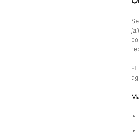
Or
Se
ja
co
re
El
ag
Má