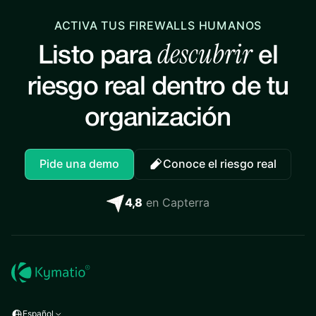
ACTIVA TUS FIREWALLS HUMANOS
descubrir
Listo para
el
riesgo real dentro de tu
organización
Pide una demo
Conoce el riesgo real
4,8
en Capterra
Español