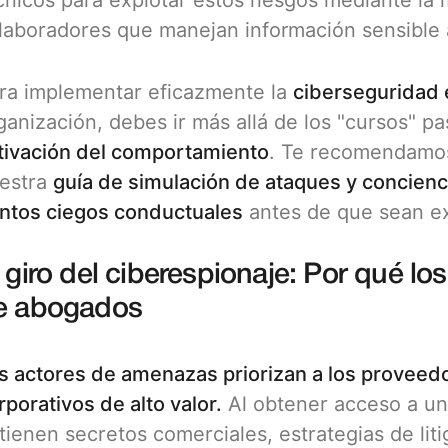
cnicos para explotar estos riesgos mediante la 
laboradores que manejan información sensible a
ra implementar eficazmente la
ciberseguridad 
ganización, debes ir más allá de los "cursos" pas
tivación del comportamiento
. Te recomendamos
estra
guía de simulación de ataques y concienc
ntos ciegos conductuales
antes de que sean ex
 giro del ciberespionaje: Por qué lo
e abogados
s actores de amenazas priorizan a los proveed
rporativos de alto valor.
Al obtener acceso a un
tienen secretos comerciales, estrategias de liti