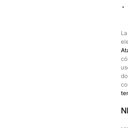
La
el
At
có
us
do
co
te
N