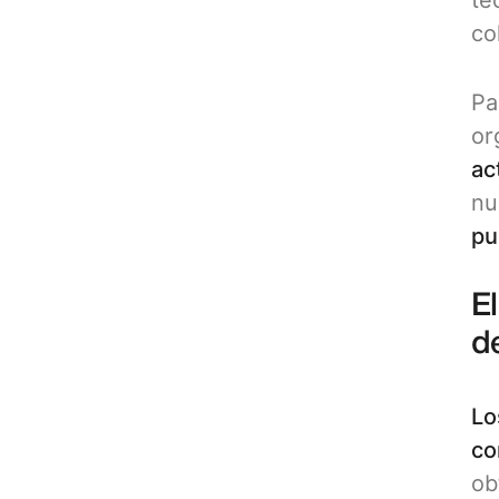
té
co
Pa
or
ac
nu
pu
El
d
Lo
co
ob