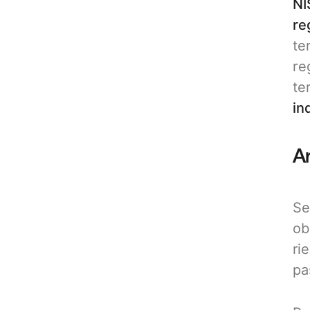
NI
re
te
re
te
in
A
Se
ob
ri
pa