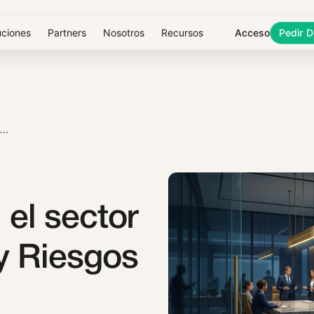
uciones
Partners
Nosotros
Recursos
Acceso
Pedir 
GURIDAD EN EL SECTOR LEGAL: TENDENCIAS Y RIESGOS 2026 Y NIS2
 el sector
 y Riesgos