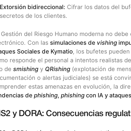
Extorsión bidireccional:
Cifrar los datos del bu
secretos de los clientes.
 Gestión del Riesgo Humano moderna no debe 
ectrónico. Con las
simulaciones de
vishing
impu
aques Sociales de Kymatio
, los bufetes pueden
mo responde el personal a intentos realistas de 
o de
smishing
y
QRishing
(explotación de mens
cumentación o alertas judiciales) se está convi
mprender estas amenazas en evolución, la direc
ndencias de
phishing
,
phishing
con IA y ataque
IS2 y DORA: Consecuencias regulator