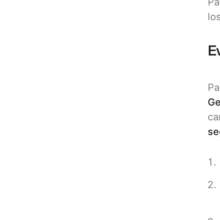
Pa
lo
Ev
Pa
Ge
ca
se