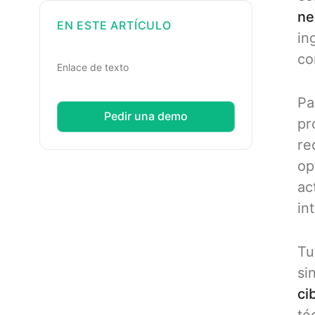
ne
EN ESTE ARTÍCULO
in
co
Enlace de texto
Pa
Pedir una demo
pr
re
op
ac
in
Tu
si
ci