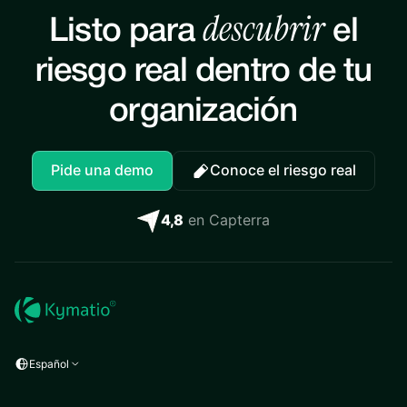
descubrir
Listo para
el
riesgo real dentro de tu
organización
Pide una demo
Conoce el riesgo real
4,8
en Capterra
Español