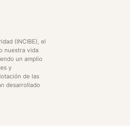
idad (INCIBE), el
o nuestra vida
iendo un amplio
res y
lotación de las
an desarrollado