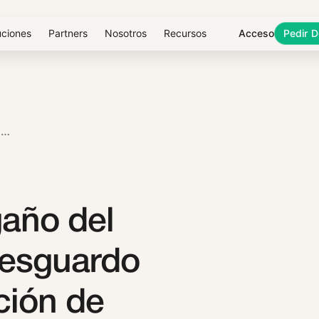
uciones
Partners
Nosotros
Recursos
Acceso
Pedir 
PREVINIENDO EL ENGAÑO DEL «SÍ» TELEFÓNICO: EL RESGUARDO FRENTE A LA EXPLOTACIÓN DE NUESTRA VOZ
gaño del
 resguardo
ación de