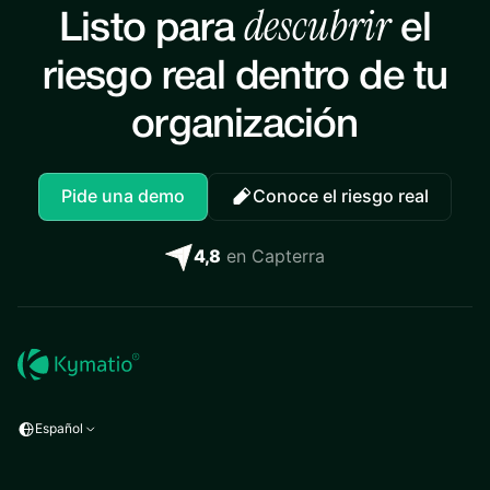
descubrir
Listo para
el
riesgo real dentro de tu
organización
Pide una demo
Conoce el riesgo real
4,8
en Capterra
Español