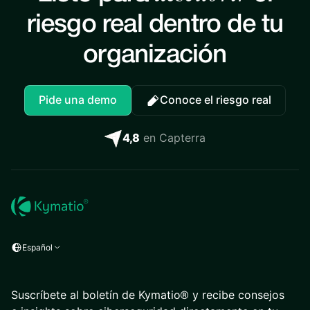
riesgo real dentro de tu
organización
Pide una demo
Conoce el riesgo real
4,8
en Capterra
Español
Suscríbete al boletín de Kymatio® y recibe consejos