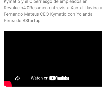
Kymatio y el Ciberriesgo de empleados en
Revolucio4.0Resumen entrevista Xantal Llavina a
Fernando Mateus CEO Kymatio con Yolanda
Pérez de BStartup