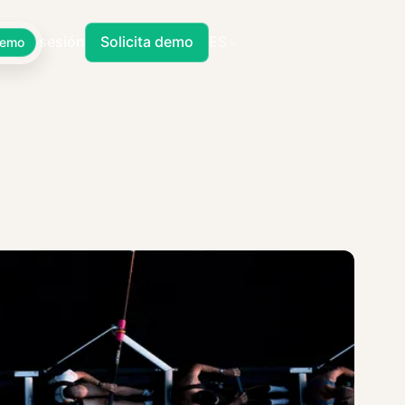
Iniciar sesión
Solicita demo
ES
Demo