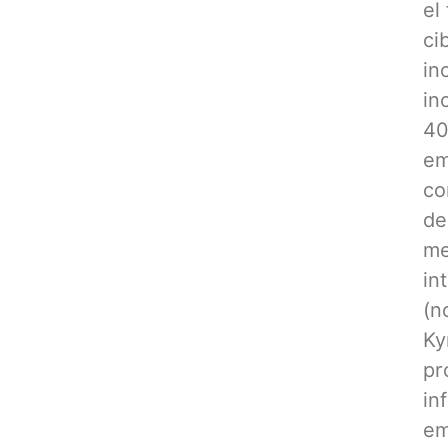
el
ci
in
in
40
em
co
de
me
in
(n
Ky
pr
in
em