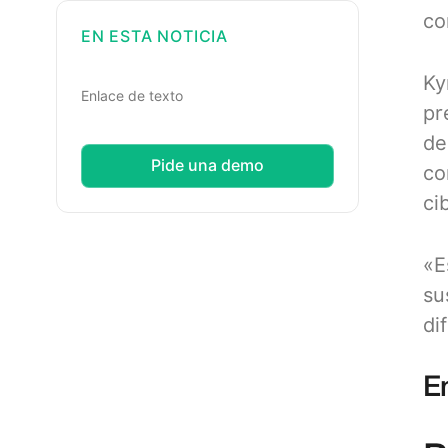
co
EN ESTA NOTICIA
Ky
Enlace de texto
pr
de
Pide una demo
co
ci
«E
su
di
E