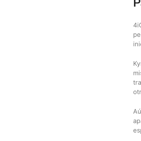
P
4i
pe
ini
Ky
mi
tr
ot
Aú
ap
es