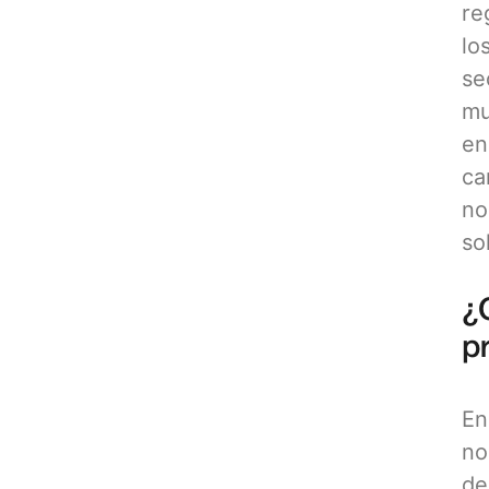
re
lo
se
mu
en
ca
no
so
¿
p
En
no
de