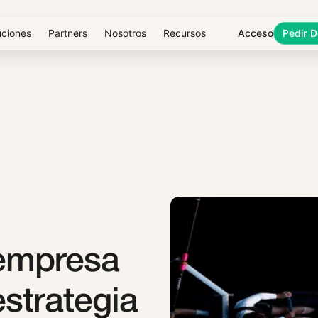
uciones
Partners
Nosotros
Recursos
Acceso
Pedir 
 empresa
estrategia