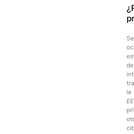
¿
p
Se
oc
es
de
in
tr
le
EE
pr
ot
ci