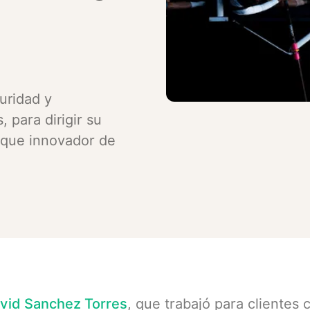
uridad y
 para dirigir su
foque innovador de
vid Sanchez Torres
, que trabajó para clientes 