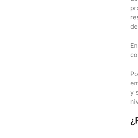
pr
re
de
En
co
Po
em
y 
ni
¿