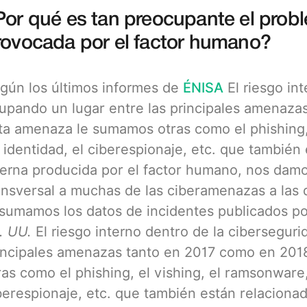
Por qué es tan preocupante el prob
rovocada por el factor humano?
gún los últimos informes de
ÉNISA
El riesgo in
upando un lugar entre las principales amenazas
ta amenaza le sumamos otras como el phishing,
 identidad, el ciberespionaje, etc. que tambié
terna producida por el factor humano, nos dam
ansversal a muchas de las ciberamenazas a las 
 sumamos los datos de incidentes publicados po
. UU.
El riesgo interno dentro de la cibersegur
incipales amenazas tanto en 2017 como en 201
ras como el phishing, el vishing, el ramsonware
berespionaje, etc. que también están relaciona