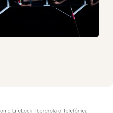
como LifeLock, Iberdrola o Telefónica