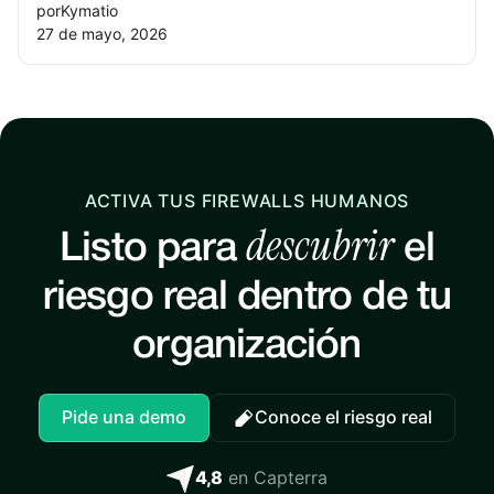
por
Kymatio
27 de mayo, 2026
ACTIVA TUS FIREWALLS HUMANOS
descubrir
Listo para
el
riesgo real dentro de tu
organización
Pide una demo
Conoce el riesgo real
4,8
en Capterra