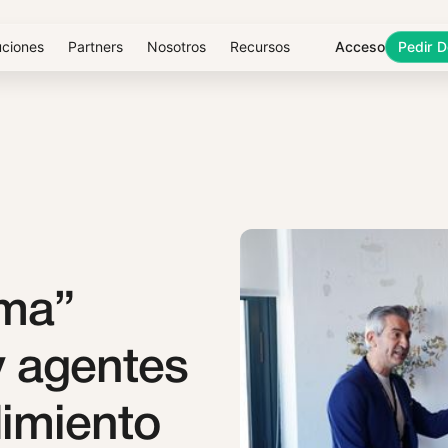
uciones
Partners
Nosotros
Recursos
Acceso
Pedir 
ema”
y agentes
imiento