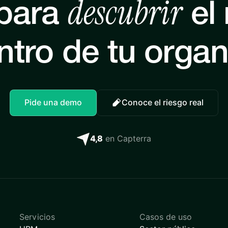
descubrir
 para
el 
ntro de tu orga
Pide una demo
Conoce el riesgo real
4,8
en Capterra
Servicios
Casos de uso