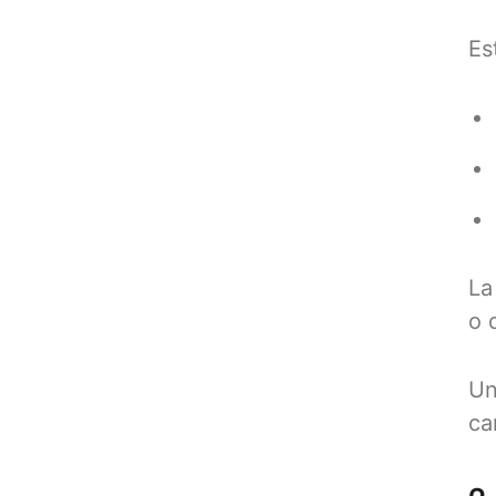
Es
La
o 
U
ca