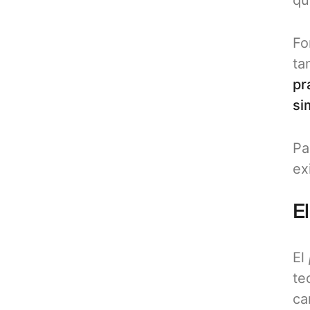
qu
Fo
ta
pr
si
Pa
ex
E
El
te
ca