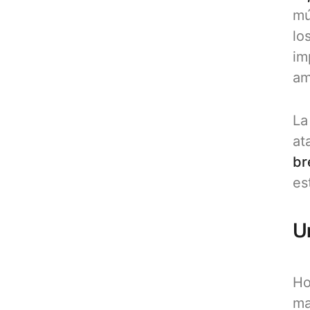
mú
lo
im
am
La
at
br
es
U
Ho
ma