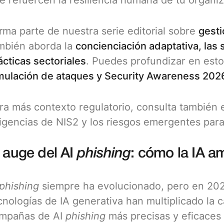
e refuercen la resiliencia humana de tu organiz
rma parte de nuestra serie editorial sobre
gesti
mbién aborda la
concienciación adaptativa, las
ácticas sectoriales
. Puedes profundizar en est
mulación de ataques y Security Awareness 202
ra más contexto regulatorio, consulta también 
igencias de NIS2 y los riesgos emergentes para i
l auge del AI
phishing
: cómo la IA am
phishing
siempre ha evolucionado, pero en 2026
cnologías de IA generativa han multiplicado la 
mpañas de AI
phishing
más precisas y eficaces