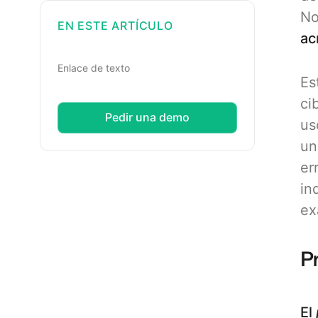
No
EN ESTE ARTÍCULO
ac
Enlace de texto
Es
ci
Pedir una demo
us
un
er
in
ex
P
El