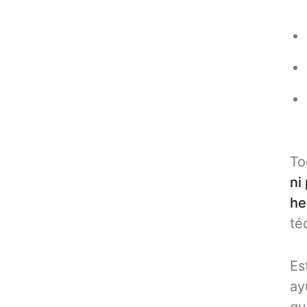
To
ni
he
té
Es
ay