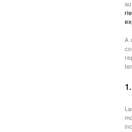
au
ri
ex
A 
co
re
te
1
La
mo
in