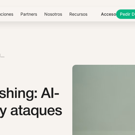
uciones
Partners
Nosotros
Recursos
Acceso
Pedir 
TENDENCIAS DE PHISHING: AI-PHISHING, QRISHING Y ATAQUES POR VOZ
shing: AI-
 y ataques