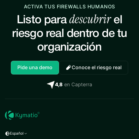
ACTIVA TUS FIREWALLS HUMANOS
descubrir
Listo para
el
riesgo real dentro de tu
organización
Pide una demo
Conoce el riesgo real
4,8
en Capterra
Español