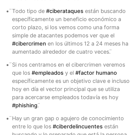
̈Todo tipo de
#ciberataques
están buscando
específicamente un beneficio económico a
corto plazo, si los vemos como una forma
simple de atacantes podemos ver que el
#cibercrimen
en los últimos 12 a 24 meses ha
aumentado alrededor de cuatro veces. ̈
̈Si nos centramos en el cibercrimen veremos
que los
#empleados
y el
#factor humano
específicamente es un objetivo clave e incluso
hoy en día el vector principal que se utiliza
para acercarse empleados todavía es hoy
#phishing
. ̈
̈Hay un gran gap o agujero de conocimiento
entre lo que los
#ciberdelincuentes
están
buscando y lo preparado que está la persona