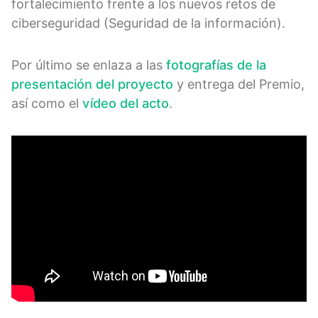
fortalecimiento frente a los nuevos retos de
ciberseguridad (Seguridad de la información).
Por último se enlaza a las
fotografías de la
presentación del proyecto
y entrega del Premio,
así como el
vídeo del acto
.