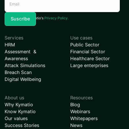
I agree to Kymatio's
Privacy Policy.
Services
Use cases
HRM
Public Sector
Assessment &
Financial Sector
Awareness
Healthcare Sector
Attack Simulations
Large enterprises
Breach Scan
Digital Wellbeing
About us
Resources
Why Kymatio
Blog
Know Kymatio
Webinars
Our values
Whitepapers
Success Stories
News