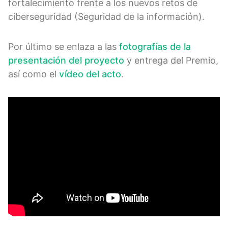
fortalecimiento frente a los nuevos retos de
ciberseguridad (Seguridad de la información).
Por último se enlaza a las
fotografías de la
presentación del proyecto
y entrega del Premio,
así como el
vídeo del acto
.