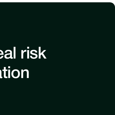
al risk
ation