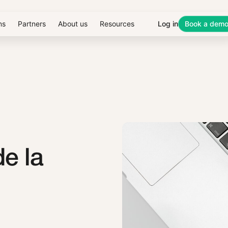
ns
Partners
About us
Resources
Log in
Book a dem
de la