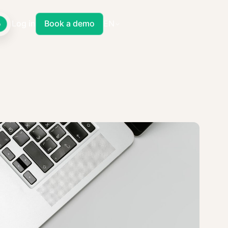
Log in
Book a demo
EN
o