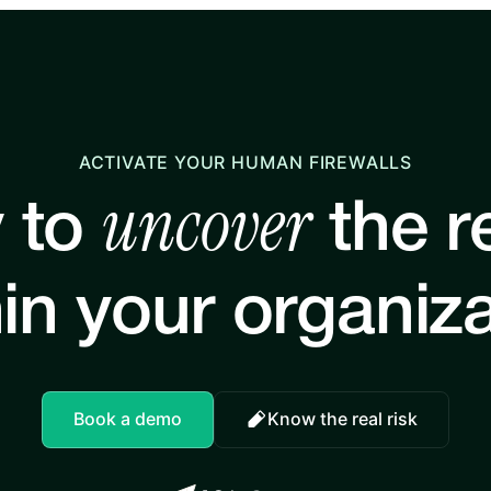
ACTIVATE YOUR HUMAN FIREWALLS
uncover
 to
the re
in your organiz
Book a demo
Know the real risk