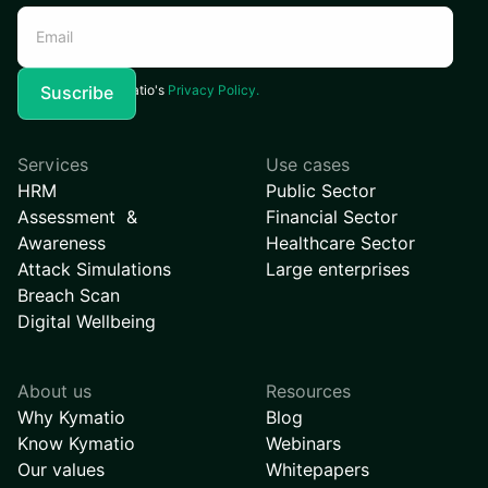
I agree to Kymatio's
Privacy Policy.
Services
Use cases
HRM
Public Sector
Assessment &
Financial Sector
Awareness
Healthcare Sector
Attack Simulations
Large enterprises
Breach Scan
Digital Wellbeing
About us
Resources
Why Kymatio
Blog
Know Kymatio
Webinars
Our values
Whitepapers