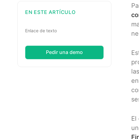
Pa
EN ESTE ARTÍCULO
co
ma
Enlace de texto
ne
Es
Pedir una demo
pr
la
en
co
se
El
un
Fi