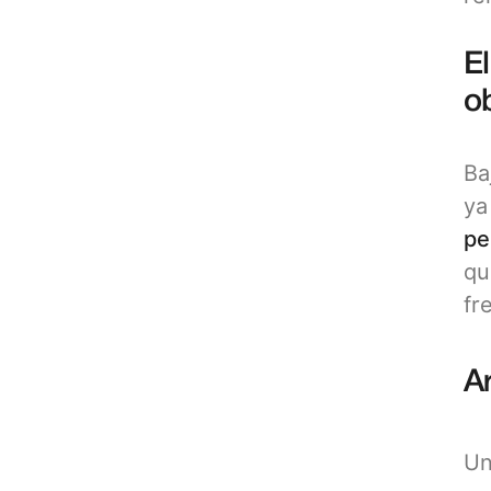
E
ob
Ba
ya
pe
qu
fr
A
Un