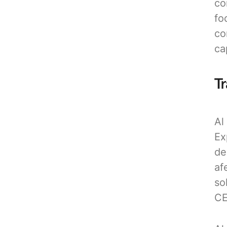
co
fo
co
ca
T
Al
Ex
de
af
so
CE