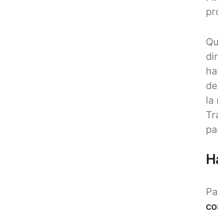
pr
Qu
di
ha
de
la
Tr
pa
H
Pa
co