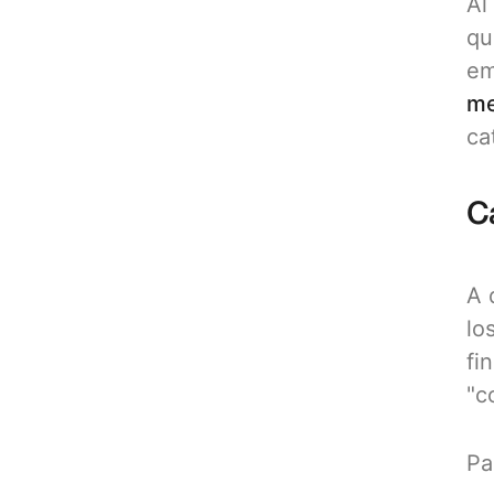
Al
qu
em
me
ca
C
A 
lo
fi
"c
Pa