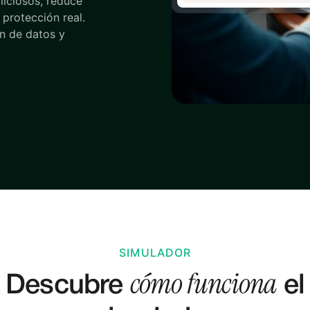
liciosos, reduce
 protección real.
ón de datos y
SIMULADOR
cómo funciona
Descubre
el