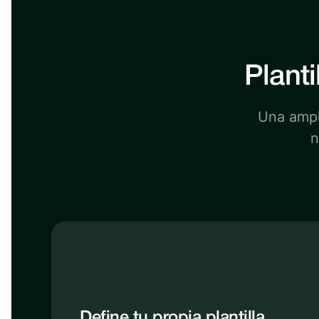
Planti
Una ampli
n
Define tu propia plantilla