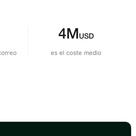
4
M
USD
correo
es el coste medio