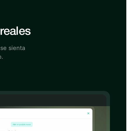
reales
 se sienta
o.