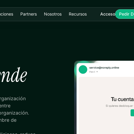
uciones
Partners
Nosotros
Recursos
Acceso
Pedir 
ende
Alerta de 
organización
entre
organización.
mbre de