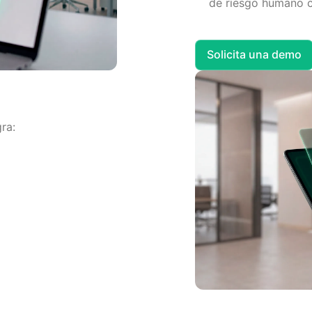
de riesgo humano c
Solicita una demo
ra: