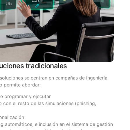
uciones tradicionales
soluciones se centran en campañas de ingeniería
io permite abordar:
e programar y ejecutar
con el resto de las simulaciones (phishing,
onalización
g automáticos, e inclusión en el sistema de gestión