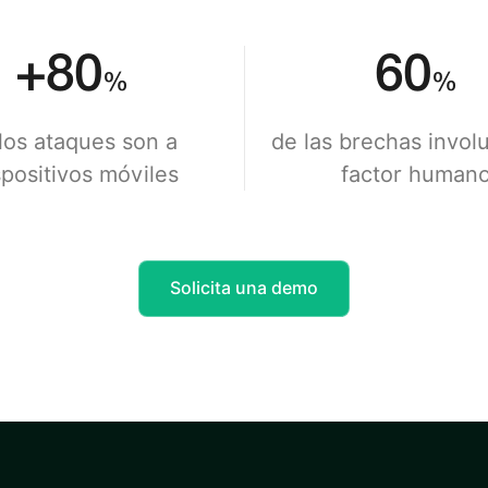
+80
60
%
%
los ataques son a
de las brechas invol
positivos móviles
factor human
Solicita una demo