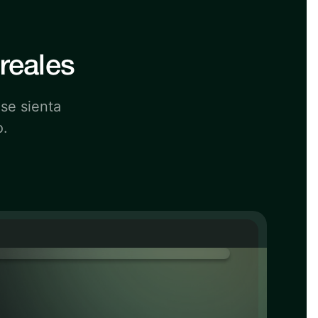
reales
 se sienta
o.