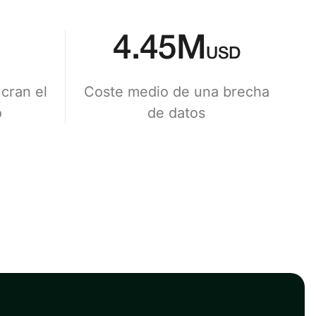
4.45
M
USD
ucran el
Coste medio de una brecha
o
de datos