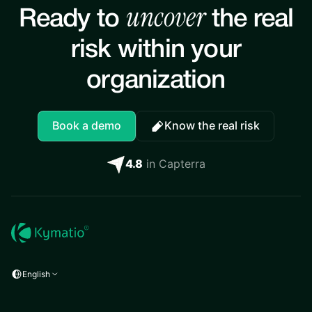
uncover
Ready to
the real
risk within your
organization
Book a demo
Know the real risk
4.8
in Capterra
English