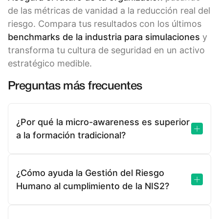
de las métricas de vanidad a la reducción real del
riesgo. Compara tus resultados con los últimos
benchmarks de la industria para simulaciones
y
transforma tu cultura de seguridad en un activo
estratégico medible.
Preguntas más frecuentes
¿Por qué la micro-awareness es superior
a la formación tradicional?
Es más eficaz porque respeta los límites de
carga cognitiva del cerebro. La formación
¿Cómo ayuda la Gestión del Riesgo
anual resulta en una pérdida masiva de
Humano al cumplimiento de la NIS2?
información debido a la curva del olvido,
El Artículo 21 de la NIS2 exige que los
donde se pierde hasta el 90% del contenido
órganos de dirección supervisen las medidas